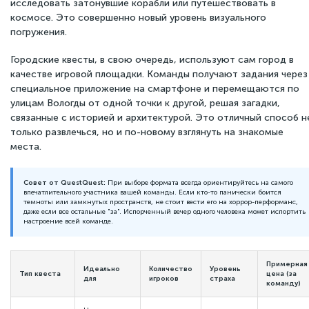
исследовать затонувшие корабли или путешествовать в
космосе. Это совершенно новый уровень визуального
погружения.
Городские квесты, в свою очередь, используют сам город в
качестве игровой площадки. Команды получают задания через
специальное приложение на смартфоне и перемещаются по
улицам Вологды от одной точки к другой, решая загадки,
связанные с историей и архитектурой. Это отличный способ н
только развлечься, но и по-новому взглянуть на знакомые
места.
Совет от QuestQuest:
При выборе формата всегда ориентируйтесь на самого
впечатлительного участника вашей команды. Если кто-то панически боится
темноты или замкнутых пространств, не стоит вести его на хоррор-перформанс,
даже если все остальные "за". Испорченный вечер одного человека может испортить
настроение всей команде.
Примерная
Идеально
Количество
Уровень
Тип квеста
цена (за
для
игроков
страха
команду)