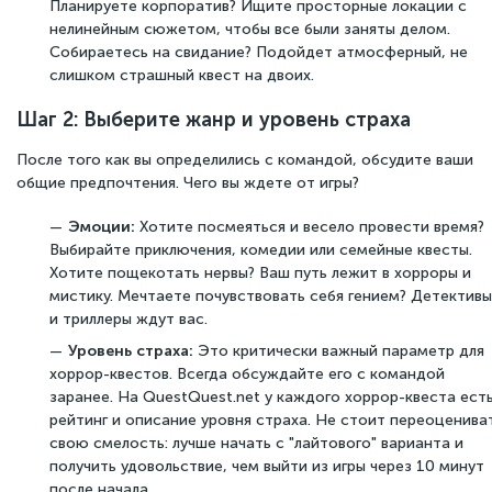
Планируете корпоратив? Ищите просторные локации с
нелинейным сюжетом, чтобы все были заняты делом.
Собираетесь на свидание? Подойдет атмосферный, не
слишком страшный квест на двоих.
Шаг 2: Выберите жанр и уровень страха
После того как вы определились с командой, обсудите ваши
общие предпочтения. Чего вы ждете от игры?
Эмоции:
Хотите посмеяться и весело провести время?
Выбирайте приключения, комедии или семейные квесты.
Хотите пощекотать нервы? Ваш путь лежит в хорроры и
мистику. Мечтаете почувствовать себя гением? Детективы
и триллеры ждут вас.
Уровень страха:
Это критически важный параметр для
хоррор-квестов. Всегда обсуждайте его с командой
заранее. На QuestQuest.net у каждого хоррор-квеста ест
рейтинг и описание уровня страха. Не стоит переоценива
свою смелость: лучше начать с "лайтового" варианта и
получить удовольствие, чем выйти из игры через 10 минут
после начала.