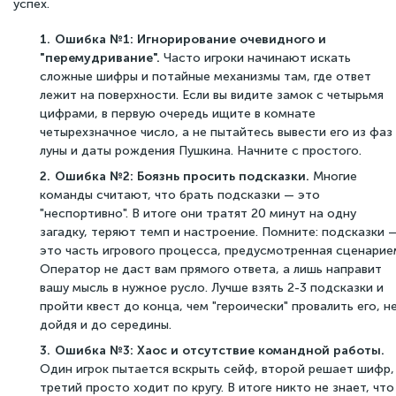
успех.
Ошибка №1: Игнорирование очевидного и
"перемудривание".
Часто игроки начинают искать
сложные шифры и потайные механизмы там, где ответ
лежит на поверхности. Если вы видите замок с четырьмя
цифрами, в первую очередь ищите в комнате
четырехзначное число, а не пытайтесь вывести его из фаз
луны и даты рождения Пушкина. Начните с простого.
Ошибка №2: Боязнь просить подсказки.
Многие
команды считают, что брать подсказки — это
"неспортивно". В итоге они тратят 20 минут на одну
загадку, теряют темп и настроение. Помните: подсказки 
это часть игрового процесса, предусмотренная сценарие
Оператор не даст вам прямого ответа, а лишь направит
вашу мысль в нужное русло. Лучше взять 2-3 подсказки и
пройти квест до конца, чем "героически" провалить его, н
дойдя и до середины.
Ошибка №3: Хаос и отсутствие командной работы.
Один игрок пытается вскрыть сейф, второй решает шифр,
третий просто ходит по кругу. В итоге никто не знает, что