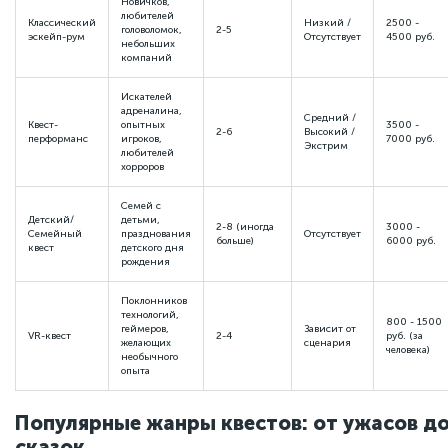
Новичков,
любителей
Классический
Низкий /
2500 -
головоломок,
2-5
эскейп-рум
Отсутствует
4500 руб.
небольших
компаний
Искателей
адреналина,
Средний /
Квест-
опытных
3500 -
2-6
Высокий /
перформанс
игроков,
7000 руб.
Экстрим
любителей
хорроров
Семей с
Детский/
детьми,
2-8 (иногда
3000 -
Семейный
празднования
Отсутствует
больше)
6000 руб.
квест
детского дня
рождения
Поклонников
технологий,
800 - 1500
геймеров,
Зависит от
VR-квест
2-4
руб. (за
желающих
сценария
человека)
необычного
опыта
Популярные жанры квестов: от ужасов д
сказок