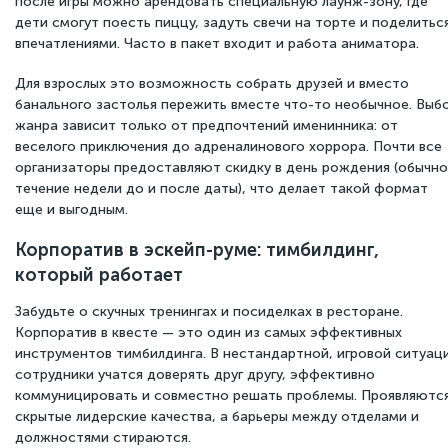
после игры можно арендовать специальную лаунж-зону, где
дети смогут поесть пиццу, задуть свечи на торте и поделитьс
впечатлениями. Часто в пакет входит и работа аниматора.
Для взрослых это возможность собрать друзей и вместо
банального застолья пережить вместе что-то необычное. Выб
жанра зависит только от предпочтений именинника: от
веселого приключения до адреналинового хоррора. Почти все
организаторы предоставляют скидку в день рождения (обычно
течение недели до и после даты), что делает такой формат
еще и выгодным.
Корпоратив в эскейп-руме: тимбилдинг,
который работает
Забудьте о скучных тренингах и посиделках в ресторане.
Корпоратив в квесте — это один из самых эффективных
инструментов тимбилдинга. В нестандартной, игровой ситуац
сотрудники учатся доверять друг другу, эффективно
коммуницировать и совместно решать проблемы. Проявляютс
скрытые лидерские качества, а барьеры между отделами и
должностями стираются.