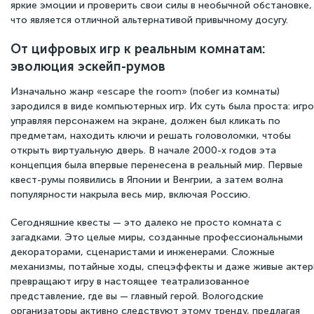
яркие эмоции и проверить свои силы в необычной обстановке,
что является отличной альтернативой привычному досугу.
От цифровых игр к реальным комнатам:
эволюция эскейп-румов
Изначально жанр «escape the room» (побег из комнаты)
зародился в виде компьютерных игр. Их суть была проста: игро
управляя персонажем на экране, должен был кликать по
предметам, находить ключи и решать головоломки, чтобы
открыть виртуальную дверь. В начале 2000-х годов эта
концепция была впервые перенесена в реальный мир. Первые
квест-румы появились в Японии и Венгрии, а затем волна
популярности накрыла весь мир, включая Россию.
Сегодняшние квесты — это далеко не просто комната с
загадками. Это целые миры, созданные профессиональными
декораторами, сценаристами и инженерами. Сложные
механизмы, потайные ходы, спецэффекты и даже живые акте
превращают игру в настоящее театрализованное
представление, где вы — главный герой. Вологодские
организаторы активно следствуют этому тренду, предлагая