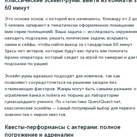
Классические эскейп-румы: выйти из комнаты з
60 минут
Это основа основ, с которой все начиналось. Команду от 2 д
5 человек запирают в тематически оформленном помещении
(или серии помещений). Ваша задача — исследовать окружени
находить подсказки, решать логические задачи, вскрывать
замки и сейфы, чтобы найти выход за стандартные 60 минут.
Здесь нет актеров, которые будут вас пугать или помогать
(кроме оператора, который следит за игрой по камерам и дае
подсказки по рации).
Эскейп-румы идеально подходят для новичков, так как
позволяют сосредоточиться на решении загадок без
отвлекающих факторов. Жанры могут быть самыми разными: о
ограбления банка и побега из тюрьмы до лаборатории
сумасшедшего ученого. По статистике QuestQuest.net,
классические эскейпы — самый популярный выбор для первого
знакомства с миром квестов.
Квесты-перформансы с актерами: полное
погружение и адреналин