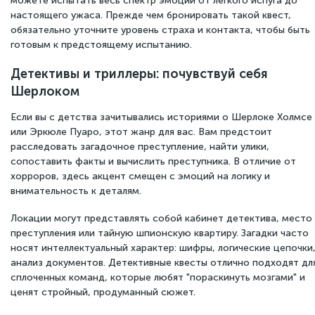
можете испытать весь спектр эмоций от легкого испуга до
настоящего ужаса. Прежде чем бронировать такой квест,
обязательно уточните уровень страха и контакта, чтобы быть
готовым к предстоящему испытанию.
Детективы и триллеры: почувствуй себя
Шерлоком
Если вы с детства зачитывались историями о Шерлоке Холмсе
или Эркюле Пуаро, этот жанр для вас. Вам предстоит
расследовать загадочное преступление, найти улики,
сопоставить факты и вычислить преступника. В отличие от
хорроров, здесь акцент смещен с эмоций на логику и
внимательность к деталям.
Локации могут представлять собой кабинет детектива, место
преступления или тайную шпионскую квартиру. Загадки часто
носят интеллектуальный характер: шифры, логические цепочки
анализ документов. Детективные квесты отлично подходят дл
сплоченных команд, которые любят "пораскинуть мозгами" и
ценят стройный, продуманный сюжет.