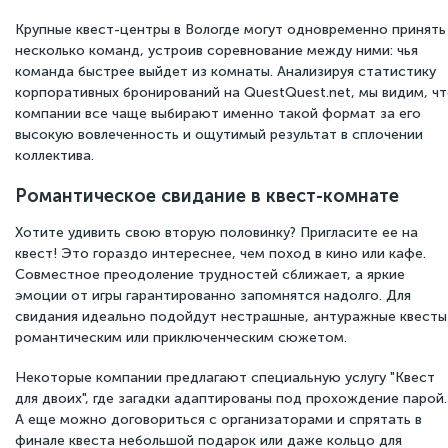
Крупные квест-центры в Вологде могут одновременно принять
несколько команд, устроив соревнование между ними: чья
команда быстрее выйдет из комнаты. Анализируя статистику
корпоративных бронирований на QuestQuest.net, мы видим, ч
компании все чаще выбирают именно такой формат за его
высокую вовлеченность и ощутимый результат в сплочении
коллектива.
Романтическое свидание в квест-комнате
Хотите удивить свою вторую половинку? Пригласите ее на
квест! Это гораздо интереснее, чем поход в кино или кафе.
Совместное преодоление трудностей сближает, а яркие
эмоции от игры гарантированно запомнятся надолго. Для
свидания идеально подойдут нестрашные, антуражные квесты
романтическим или приключенческим сюжетом.
Некоторые компании предлагают специальную услугу "Квест
для двоих", где загадки адаптированы под прохождение парой.
А еще можно договориться с организаторами и спрятать в
финале квеста небольшой подарок или даже кольцо для